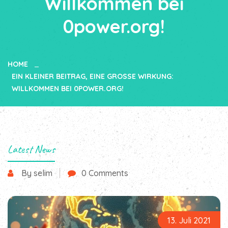
Willkommen bei
0power.org!
HOME
EIN KLEINER BEITRAG, EINE GROSSE WIRKUNG: W
ILLKOMMEN BEI 0POWER.ORG!
Latest News
By selim
0 Comments
13. Juli 2021