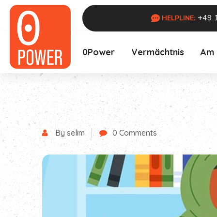
+49 
HELPLINE:
0Power
Vermächtnis
Am
By selim
0 Comments