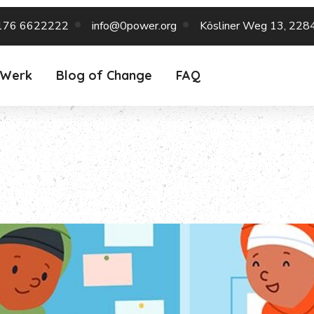
176 6622222
info@0power.org
Kösliner Weg 13, 228
 Werk
Blog of Change
FAQ