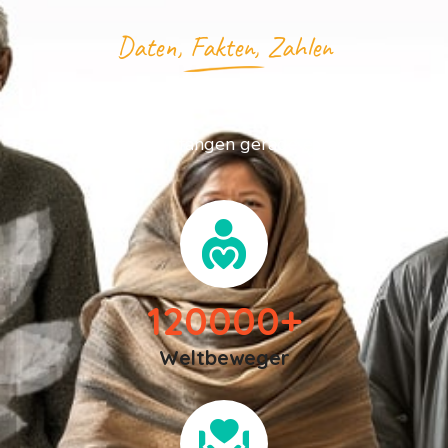
Daten, Fakten, Zahlen
Unsere Community in Zahlen
💙 Und wir fangen gerade erst an!
120000
+
Weltbeweger