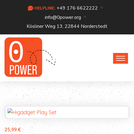
+49 176 6622222
HELPLINE:
info@0power.org
Kösliner Weg 13, 22844 Norderstedt
25,99
€