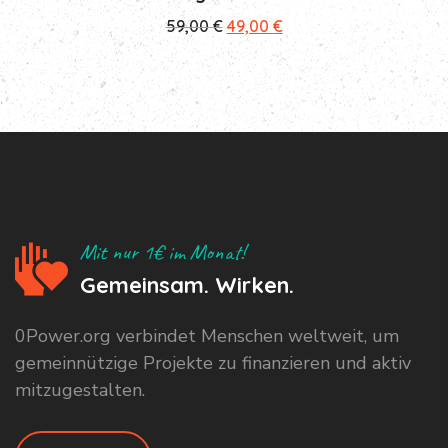
Ursprünglicher
Aktueller
59,00
€
49,00
€
Preis
Preis
war:
ist:
59,00 €
49,00 €.
Mit nur 1€ im Monat!
Gemeinsam. Wirken.
0Power.org verbindet Menschen weltweit, um
gemeinnützige Projekte zu finanzieren und aktiv
mitzugestalten.