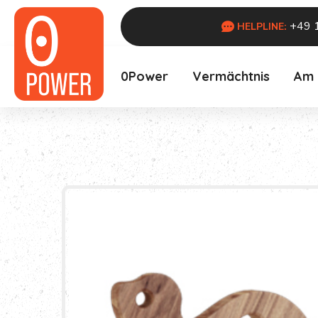
+49 
HELPLINE:
0Power
Vermächtnis
Am