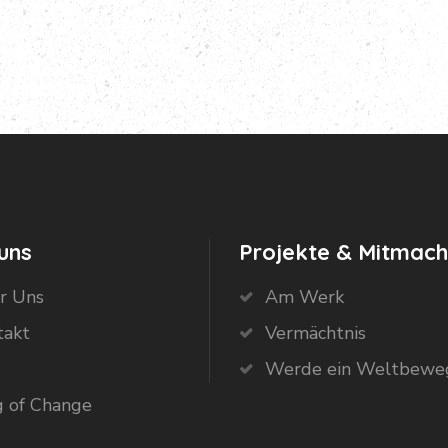
uns
Projekte & Mitmac
r Uns
Am Werk
takt
Vermächtnis
Werde ein Weltbewe
g of Change