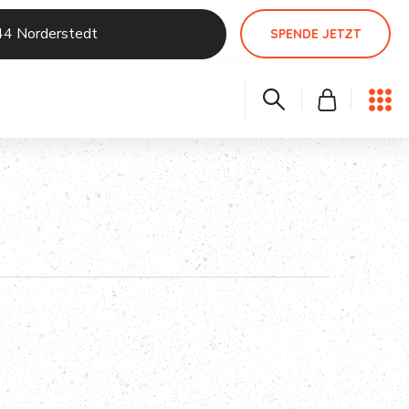
44 Norderstedt
SPENDE JETZT