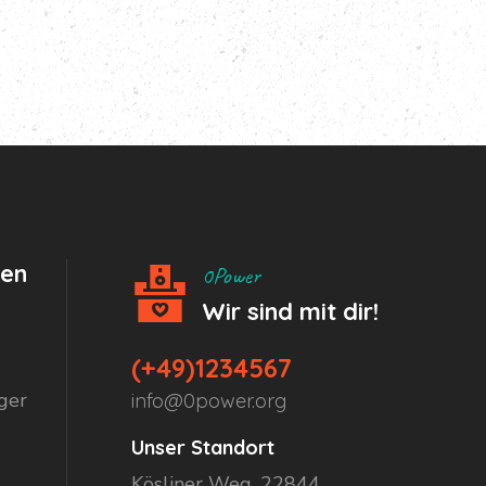
hen
0Power
Wir sind mit dir!
(+49)1234567
ger
info@0power.org
Unser Standort
Kösliner Weg, 22844