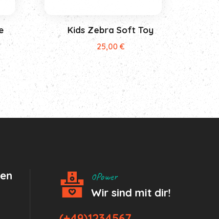
e
Kids Zebra Soft Toy
licher
tueller
25,00
€
eis
:
,00 €.
hen
0Power
Wir sind mit dir!
(+49)1234567