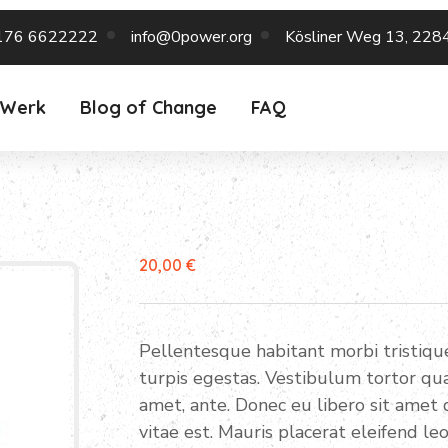
176 6622222
info@0power.org
Kösliner Weg 13, 228
 Werk
Blog of Change
FAQ
20,00
€
Pellentesque habitant morbi tristiq
turpis egestas. Vestibulum tortor quam
amet, ante. Donec eu libero sit amet
vitae est. Mauris placerat eleifend leo