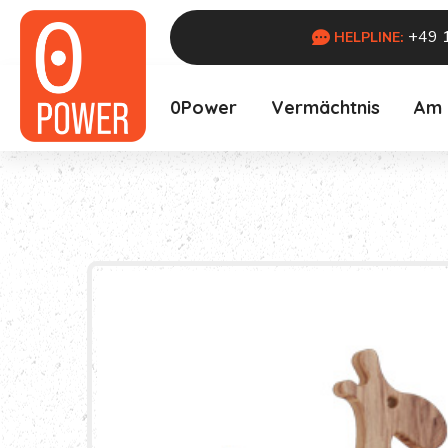
+49 
HELPLINE:
0Power
Vermächtnis
Am