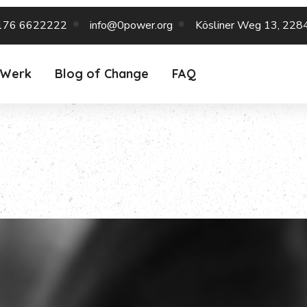
176 6622222
info@0power.org
Kösliner Weg 13, 228
 Werk
Blog of Change
FAQ