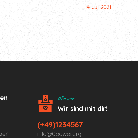
14. Juli 2021
hen
0Power
Wir sind mit dir!
(+49)1234567
ger
info@0power.org