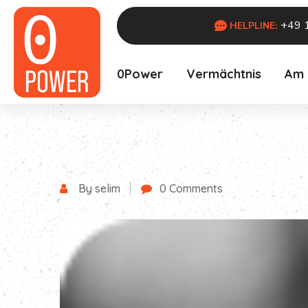
+49 
HELPLINE:
0Power
Vermächtnis
Am
By selim
0 Comments