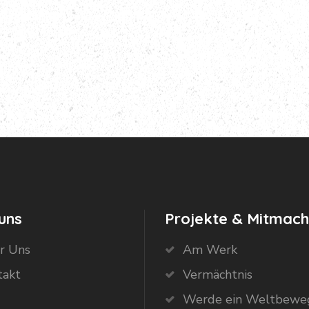
uns
Projekte & Mitmac
r Uns
Am Werk
takt
Vermächtnis
Werde ein Weltbewe