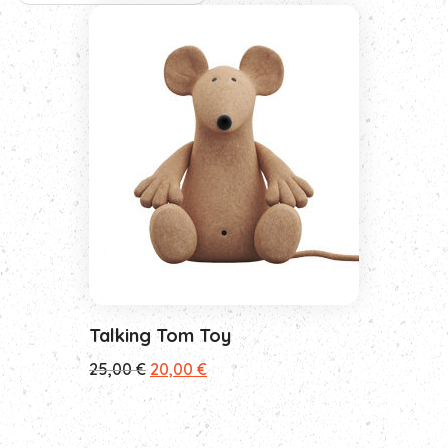
Talking Tom Toy
Ursprünglicher
Aktueller
25,00
€
20,00
€
Preis
Preis
war:
ist:
25,00 €
20,00 €.